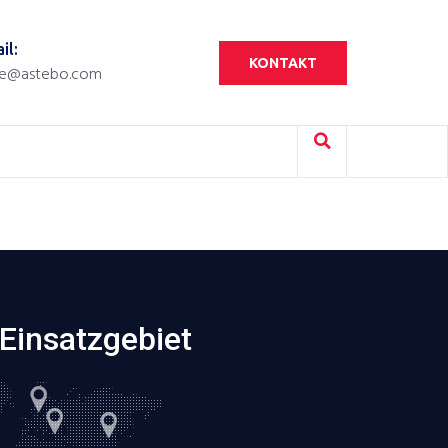
il:
KONTAKT
ce@astebo.com
Einsatzgebiet