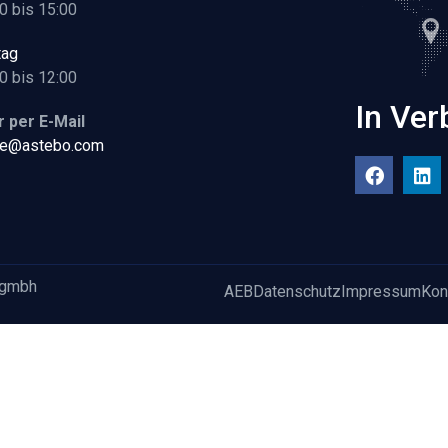
0 bis 15:00
tag
0 bis 12:00
In Ver
 per E-Mail
ice@astebo.com
 gmbh
AEB
Datenschutz
Impressum
Kon