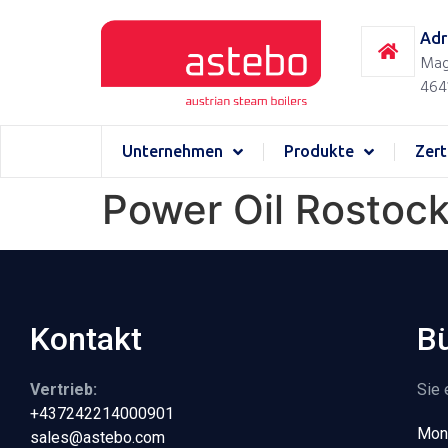
Adr
Mag
464
Unternehmen
Produkte
Zert
Power Oil Rostoc
Kontakt
Bü
Vertrieb:
Sie 
+437242214000901
Mont
sales@astebo.com