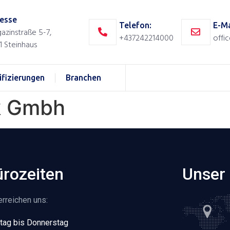
esse
Telefon:
E-Ma
azinstraße 5-7,
+437242214000
offi
1 Steinhaus
ifizierungen
Branchen
k Gmbh
rozeiten
Unser 
erreichen uns:
ag bis Donnerstag